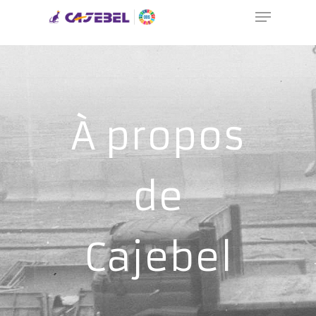
UA-58487955-1
Hit enter to search or ESC to close
À propos
de
Cajebel