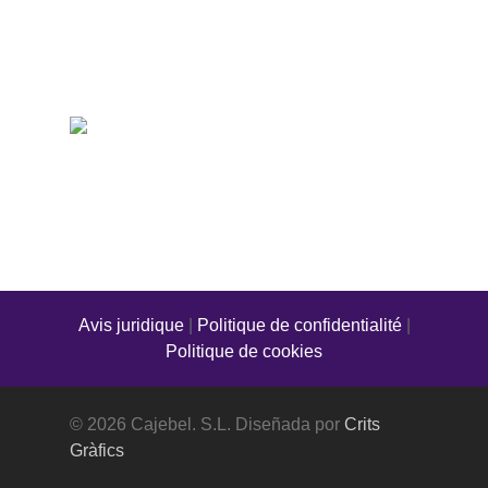
complémentaire
Cajebel S.L.
cajebel@cajebel.com
telf.: (+34) 902 88 77 66
Whatsapp: (+34) 692 87 88 02
Pol. Ind. de Rosselló, Camí de Benavent 18
Nau – 2 · 25124 Rosselló
Google maps
Avis juridique
|
Politique de confidentialité
|
Politique de cookies
© 2026 Cajebel. S.L. Diseñada por
Crits
Gràfics