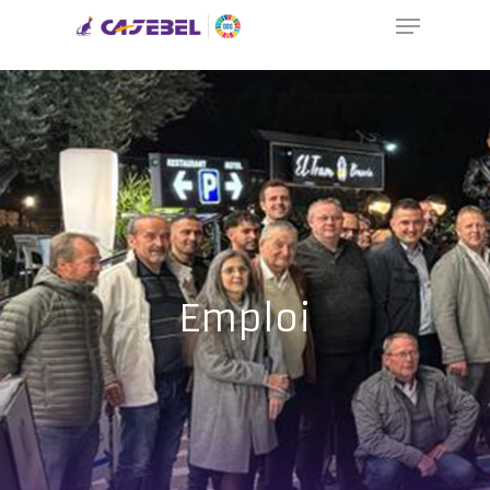
UA-58487955-1
Hit enter to search or ESC to close
Emploi