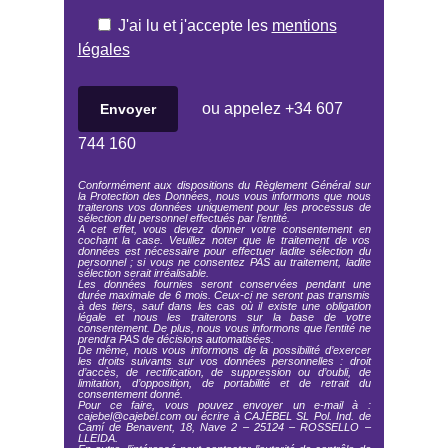
J'ai lu et j'accepte les
mentions
légales
ou appelez
+34 607
744 160
Conformément aux dispositions du Règlement Général sur
la Protection des Données, nous vous informons que nous
traiterons vos données uniquement pour les processus de
sélection du personnel effectués par l’entité.
A cet effet, vous devez donner votre consentement en
cochant la case. Veuillez noter que le traitement de vos
données est nécessaire pour effectuer ladite sélection du
personnel ; si vous ne consentez PAS au traitement, ladite
sélection serait irréalisable.
Les données fournies seront conservées pendant une
durée maximale de 6 mois. Ceux-ci ne seront pas transmis
à des tiers, sauf dans les cas où il existe une obligation
légale et nous les traiterons sur la base de votre
consentement. De plus, nous vous informons que l’entité ne
prendra PAS de décisions automatisées.
De même, nous vous informons de la possibilité d’exercer
les droits suivants sur vos données personnelles : droit
d’accès, de rectification, de suppression ou d’oubli, de
limitation, d’opposition, de portabilité et de retrait du
consentement donné.
Pour ce faire, vous pouvez envoyer un e-mail à :
cajebel@cajebel.com ou écrire à CAJEBEL SL Pol. Ind. de
Camí de Benavent, 18, Nave 2 – 25124 – ROSSELLO –
LLEIDA.