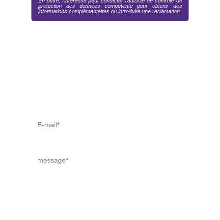
En outre, l’intéressé peut contacter l’autorité de contrôle de
protection des données compétente pour obtenir des
informations complémentaires ou introduire une réclamation.
Pour plus d’informations