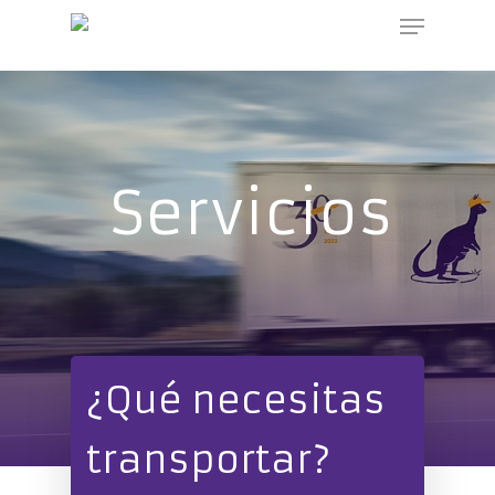
UA-58487955-1
Hit enter to search or ESC to close
Servicios
¿Qué necesitas
transportar?