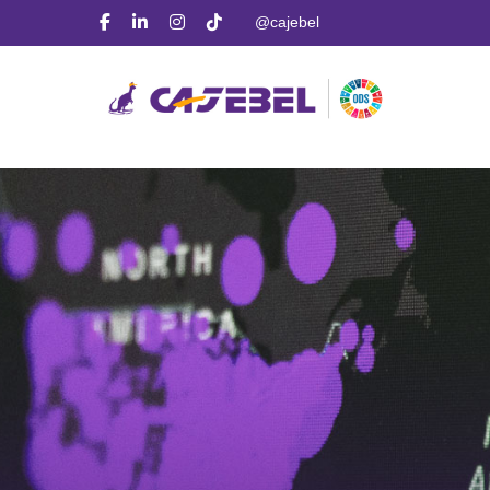
UA-58487955-1
@cajebel