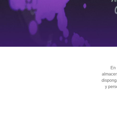
Hit enter to search or ESC to close
En 
almacen
disponga
y pers