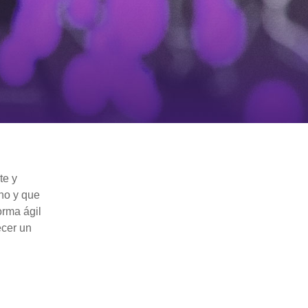
te y
no y que
orma ágil
ecer un