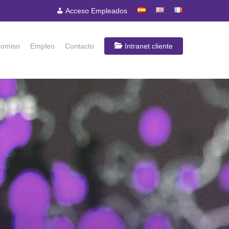
Acceso Empleados
omiso
Empleo
Contacto
Intranet cliente